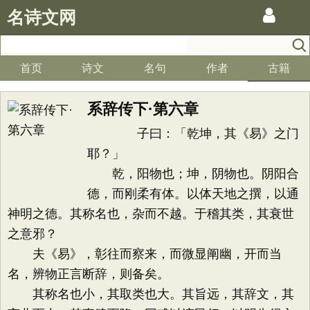
名诗文网
首页
诗文
名句
作者
古籍
系辞传下·第六章
子曰：「乾坤，其《易》之门
耶？」
乾，阳物也；坤，阴物也。阴阳合
德，而刚柔有体。以体天地之撰，以通
神明之德。其称名也，杂而不越。于稽其类，其衰世
之意邪？
夫《易》，彰往而察来，而微显阐幽，开而当
名，辨物正言断辞，则备矣。
其称名也小，其取类也大。其旨远，其辞文，其